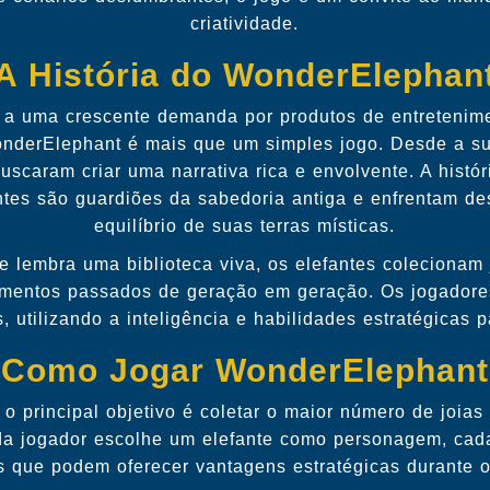
criatividade.
A História do WonderElephan
a uma crescente demanda por produtos de entretenim
nderElephant é mais que um simples jogo. Desde a s
uscaram criar uma narrativa rica e envolvente. A histó
tes são guardiões da sabedoria antiga e enfrentam des
equilíbrio de suas terras místicas.
 lembra uma biblioteca viva, os elefantes colecionam
mentos passados de geração em geração. Os jogadore
 utilizando a inteligência e habilidades estratégicas pa
Como Jogar WonderElephant
o principal objetivo é coletar o maior número de joias
da jogador escolhe um elefante como personagem, cad
s que podem oferecer vantagens estratégicas durante o