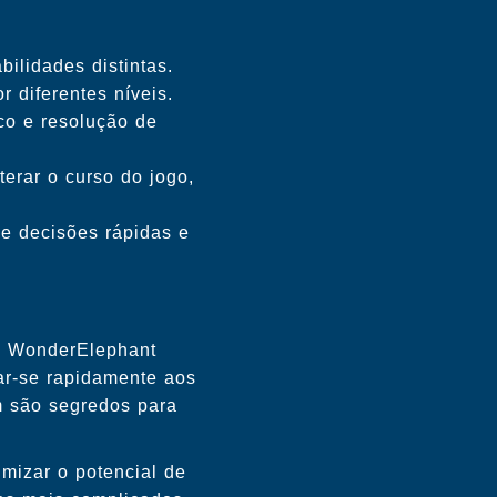
ilidades distintas.
 diferentes níveis.
co e resolução de
erar o curso do jogo,
e decisões rápidas e
de WonderElephant
ar-se rapidamente aos
em são segredos para
mizar o potencial de