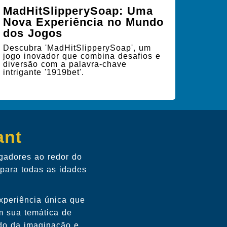
MadHitSlipperySoap: Uma
Nova Experiência no Mundo
dos Jogos
Descubra 'MadHitSlipperySoap', um
jogo inovador que combina desafios e
diversão com a palavra-chave
intrigante '1919bet'.
ant
gadores ao redor do
 para todas as idades
xperiência única que
m sua temática de
ndo da imaginação e