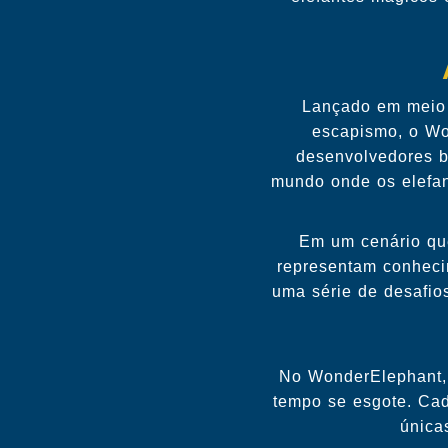
Lançado em meio 
escapismo, o Wo
desenvolvedores b
mundo onde os elefan
Em um cenário que
representam conheci
uma série de desafios,
No WonderElephant, 
tempo se esgote. Ca
única