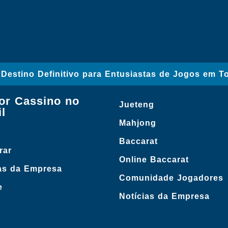
 Destino Definitivo para Entusiastas de Jogos em 
or Cassino no
Jueteng
l
Mahjong
Baccarat
rar
Online Baccarat
ias da Empresa
Comunidade Jogadores
e
Notícias da Empresa