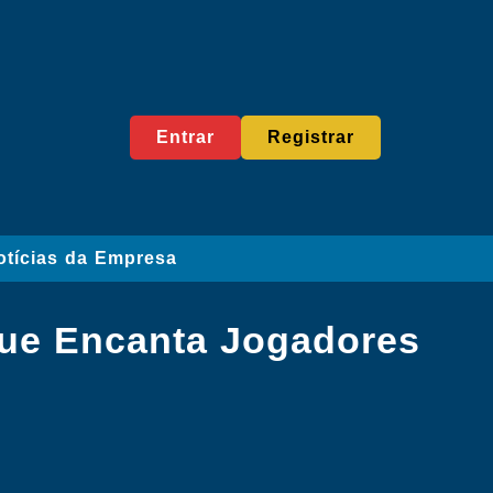
Entrar
Registrar
otícias da Empresa
ue Encanta Jogadores