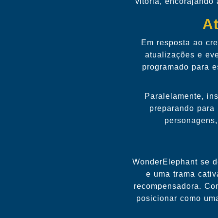
vitória, encorajando
A
Em resposta ao cre
atualizações e ev
programado para e
Paralelamente, in
preparando para 
personagens,
WonderElephant se de
e uma trama cativ
recompensadora. Com
posicionar como uma