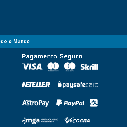
Todo o Mundo
Pagamento Seguro