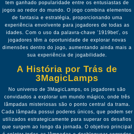
tem ganhado popularidade entre os entusiastas de
jogos ao redor do mundo. O jogo combina elementos
de fantasia e estratégia, proporcionando uma
experiência envolvente para jogadores de todas as
idades. Com o uso da palavra-chave '1919bet', os
jogadores têm a oportunidade de explorar novas
dimensões dentro do jogo, aumentando ainda mais a
sua experiência de jogabilidade.
A História por Trás de
3MagicLamps
No universo de 3MagicLamps, os jogadores são
convidados a explorar um mundo mágico, onde três
lâmpadas misteriosas são o ponto central da trama.
Cada lâmpada possui poderes únicos, que podem ser
utilizados estrategicamente para superar os desafios
que surgem ao longo da jornada. O objetivo principal