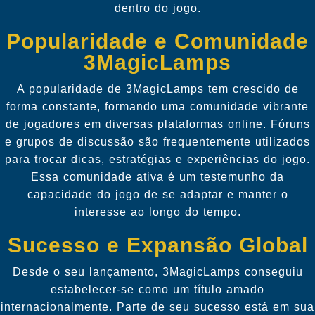
dentro do jogo.
Popularidade e Comunidade
3MagicLamps
A popularidade de 3MagicLamps tem crescido de
forma constante, formando uma comunidade vibrante
de jogadores em diversas plataformas online. Fóruns
e grupos de discussão são frequentemente utilizados
para trocar dicas, estratégias e experiências do jogo.
Essa comunidade ativa é um testemunho da
capacidade do jogo de se adaptar e manter o
interesse ao longo do tempo.
Sucesso e Expansão Global
Desde o seu lançamento, 3MagicLamps conseguiu
estabelecer-se como um título amado
internacionalmente. Parte de seu sucesso está em sua