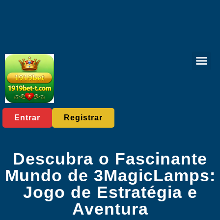
Online Bac
Comunidade 
Notícias da 
Entrar
Registrar
Descubra o Fascinante
Mundo de 3MagicLamps:
Jogo de Estratégia e
Aventura