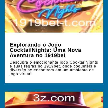
Explorando o Jogo
CocktailNights: Uma Nova
Aventura no 1919bet
Descubra o emocionante jogo CocktailNights
e suas regras no 1919bet, onde coquetéis e
diversão se encontram em um ambiente de
jogo virtual.