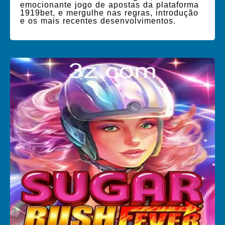
emocionante jogo de apostas da plataforma
1919bet, e mergulhe nas regras, introdução
e os mais recentes desenvolvimentos.