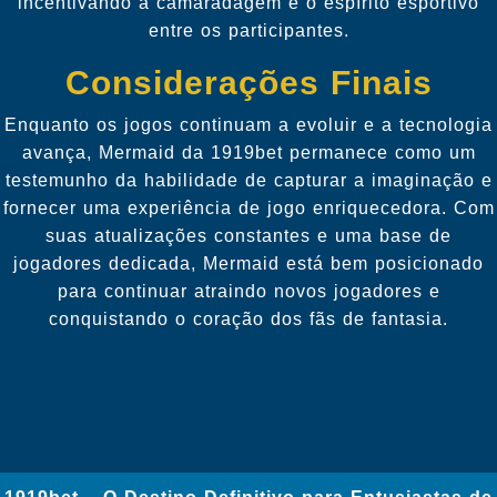
incentivando a camaradagem e o espírito esportivo
entre os participantes.
Considerações Finais
Enquanto os jogos continuam a evoluir e a tecnologia
avança, Mermaid da 1919bet permanece como um
testemunho da habilidade de capturar a imaginação e
fornecer uma experiência de jogo enriquecedora. Com
suas atualizações constantes e uma base de
jogadores dedicada, Mermaid está bem posicionado
para continuar atraindo novos jogadores e
conquistando o coração dos fãs de fantasia.