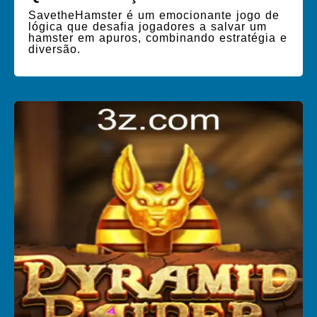
SavetheHamster é um emocionante jogo de
lógica que desafia jogadores a salvar um
hamster em apuros, combinando estratégia e
diversão.