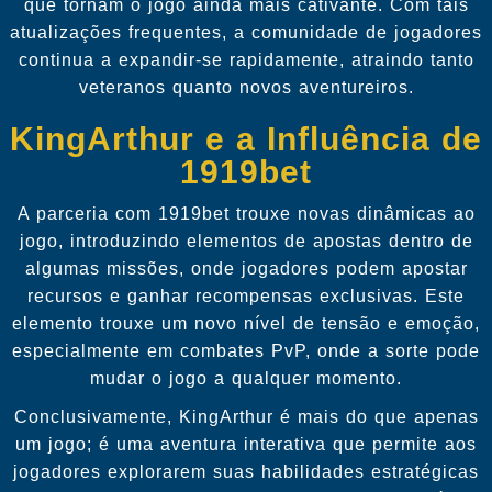
que tornam o jogo ainda mais cativante. Com tais
atualizações frequentes, a comunidade de jogadores
continua a expandir-se rapidamente, atraindo tanto
veteranos quanto novos aventureiros.
KingArthur e a Influência de
1919bet
A parceria com 1919bet trouxe novas dinâmicas ao
jogo, introduzindo elementos de apostas dentro de
algumas missões, onde jogadores podem apostar
recursos e ganhar recompensas exclusivas. Este
elemento trouxe um novo nível de tensão e emoção,
especialmente em combates PvP, onde a sorte pode
mudar o jogo a qualquer momento.
Conclusivamente, KingArthur é mais do que apenas
um jogo; é uma aventura interativa que permite aos
jogadores explorarem suas habilidades estratégicas