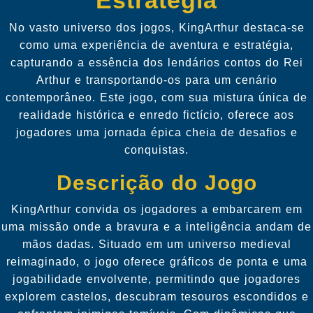
No vasto universo dos jogos, KingArthur destaca-se
como uma experiência de aventura e estratégia,
capturando a essência dos lendários contos do Rei
Arthur e transportando-os para um cenário
contemporâneo. Este jogo, com sua mistura única de
realidade histórica e enredo fictício, oferece aos
jogadores uma jornada épica cheia de desafios e
conquistas.
Descrição do Jogo
KingArthur convida os jogadores a embarcarem em
uma missão onde a bravura e a inteligência andam de
mãos dadas. Situado em um universo medieval
reimaginado, o jogo oferece gráficos de ponta e uma
jogabilidade envolvente, permitindo que jogadores
explorem castelos, descubram tesouros escondidos e