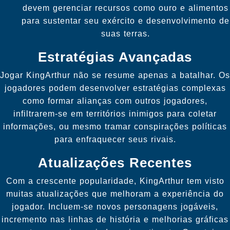
devem gerenciar recursos como ouro e alimentos
para sustentar seu exército e desenvolvimento de
suas terras.
Estratégias Avançadas
Jogar KingArthur não se resume apenas a batalhar. Os
jogadores podem desenvolver estratégias complexas
como formar alianças com outros jogadores,
infiltrarem-se em territórios inimigos para coletar
informações, ou mesmo tramar conspirações políticas
para enfraquecer seus rivais.
Atualizações Recentes
Com a crescente popularidade, KingArthur tem visto
muitas atualizações que melhoram a experiência do
jogador. Incluem-se novos personagens jogáveis,
incremento nas linhas de história e melhorias gráficas