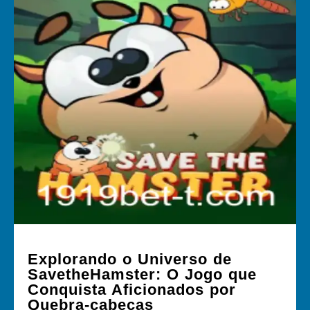
Explorando o Universo de
SavetheHamster: O Jogo que
Conquista Aficionados por
Quebra-cabeças