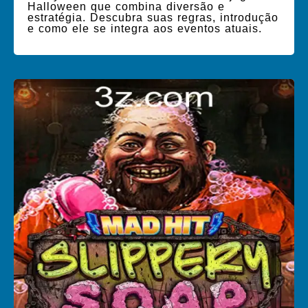
Halloween que combina diversão e
estratégia. Descubra suas regras, introdução
e como ele se integra aos eventos atuais.