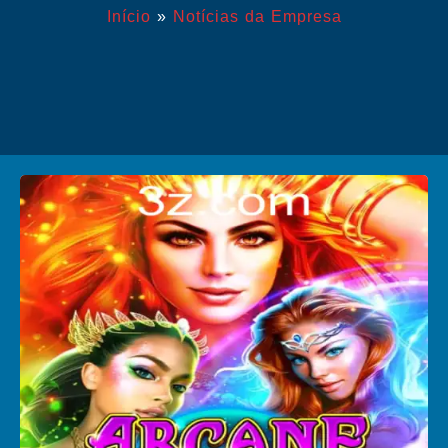
Início
»
Notícias da Empresa