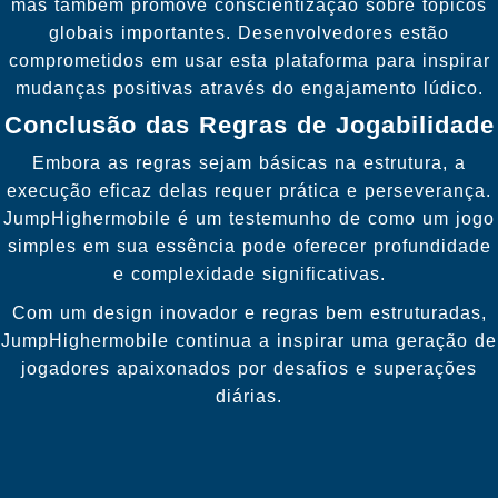
mas também promove conscientização sobre tópicos
globais importantes. Desenvolvedores estão
comprometidos em usar esta plataforma para inspirar
mudanças positivas através do engajamento lúdico.
Conclusão das Regras de Jogabilidade
Embora as regras sejam básicas na estrutura, a
execução eficaz delas requer prática e perseverança.
JumpHighermobile é um testemunho de como um jogo
simples em sua essência pode oferecer profundidade
e complexidade significativas.
Com um design inovador e regras bem estruturadas,
JumpHighermobile continua a inspirar uma geração de
jogadores apaixonados por desafios e superações
diárias.