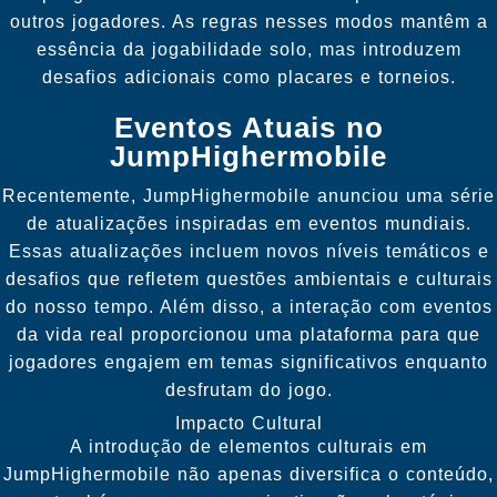
outros jogadores. As regras nesses modos mantêm a
essência da jogabilidade solo, mas introduzem
desafios adicionais como placares e torneios.
Eventos Atuais no
JumpHighermobile
Recentemente, JumpHighermobile anunciou uma série
de atualizações inspiradas em eventos mundiais.
Essas atualizações incluem novos níveis temáticos e
desafios que refletem questões ambientais e culturais
do nosso tempo. Além disso, a interação com eventos
da vida real proporcionou uma plataforma para que
jogadores engajem em temas significativos enquanto
desfrutam do jogo.
Impacto Cultural
A introdução de elementos culturais em
JumpHighermobile não apenas diversifica o conteúdo,