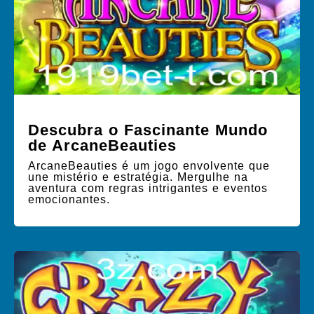
Descubra o Fascinante Mundo
de ArcaneBeauties
ArcaneBeauties é um jogo envolvente que
une mistério e estratégia. Mergulhe na
aventura com regras intrigantes e eventos
emocionantes.