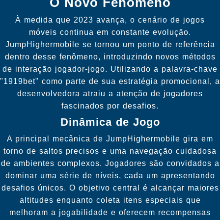
O Novo Fenômeno
À medida que 2023 avança, o cenário de jogos
móveis continua em constante evolução.
JumpHighermobile se tornou um ponto de referência
dentro desse fenômeno, introduzindo novos métodos
de interação jogador-jogo. Utilizando a palavra-chave
"1919bet" como parte de sua estratégia promocional, a
desenvolvedora atraiu a atenção de jogadores
fascinados por desafios.
Dinâmica de Jogo
A principal mecânica de JumpHighermobile gira em
torno de saltos precisos e uma navegação cuidadosa
de ambientes complexos. Jogadores são convidados a
dominar uma série de níveis, cada um apresentando
desafios únicos. O objetivo central é alcançar maiores
altitudes enquanto coleta itens especiais que
melhoram a jogabilidade e oferecem recompensas