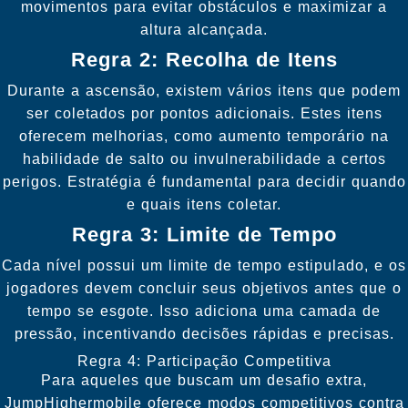
movimentos para evitar obstáculos e maximizar a
altura alcançada.
Regra 2: Recolha de Itens
Durante a ascensão, existem vários itens que podem
ser coletados por pontos adicionais. Estes itens
oferecem melhorias, como aumento temporário na
habilidade de salto ou invulnerabilidade a certos
perigos. Estratégia é fundamental para decidir quando
e quais itens coletar.
Regra 3: Limite de Tempo
Cada nível possui um limite de tempo estipulado, e os
jogadores devem concluir seus objetivos antes que o
tempo se esgote. Isso adiciona uma camada de
pressão, incentivando decisões rápidas e precisas.
Regra 4: Participação Competitiva
Para aqueles que buscam um desafio extra,
JumpHighermobile oferece modos competitivos contra