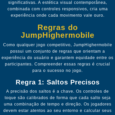
significativas. A estética visual contemporânea,
combinada com controles responsivos, cria uma
experiência onde cada movimento vale ouro.
Regras do
JumpHighermobile
Como qualquer jogo competitivo, JumpHighermobile
possui um conjunto de regras que orientam a
experiência do usuário e garantem equidade entre os
participantes. Compreender essas regras é crucial
para o sucesso no jogo.
Regra 1: Saltos Precisos
A precisão dos saltos é a chave. Os controles de
toque são calibrados de forma que cada salto seja
uma combinação de tempo e direção. Os jogadores
devem estar atentos ao seu entorno e calcular seus