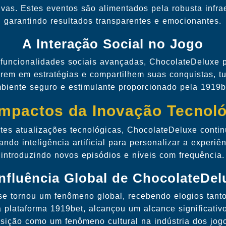
vas. Estes eventos são alimentados pela robusta infrae
garantindo resultados transparentes e emocionantes.
A Interação Social no Jogo
funcionalidades sociais avançadas, ChocolateDeluxe 
orem em estratégias e compartilhem suas conquistas, t
biente seguro e estimulante proporcionado pela 1919b
Impactos da Inovação Tecnoló
tes atualizações tecnológicas, ChocolateDeluxe conti
ando inteligência artificial para personalizar a experi
introduzindo novos episódios e níveis com frequência.
Influência Global de ChocolateDel
e tornou um fenômeno global, recebendo elogios tanto
a plataforma 1919bet, alcançou um alcance significativo
sição como um fenômeno cultural na indústria dos jog