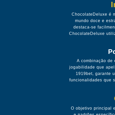
ChocolateDeluxe é m
mundo doce e estra
destaca-se facilmen
ChocolateDeluxe utili
P
A combinação de 
jogabilidade que apel
1919bet, garante u
funcionalidades que 
O objetivo principal
e padrões específi