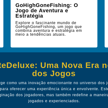
GoHighGoneFishing: O
Jogo de Aventura e
Estratégia
Explore o fascinante mundo de
GoHighGoneFishing, um jogo que
combina aventura e estratégia em
meio a tendências atuais.
teDeluxe: Uma Nova Era 
dos Jogos
rge como uma inovação emocionante no universo dos j
para oferecer uma experiência única e envolvente. Est
ginação dos jogadores, mas também redefine a maneir
jogados e experienciados.