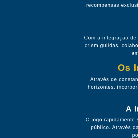
recompensas exclusi
Com a integração de 
criem guildas, colab
am
Os 
Através de constan
horizontes, incorpor
A 
O jogo rapidamente s
público. Através d
po